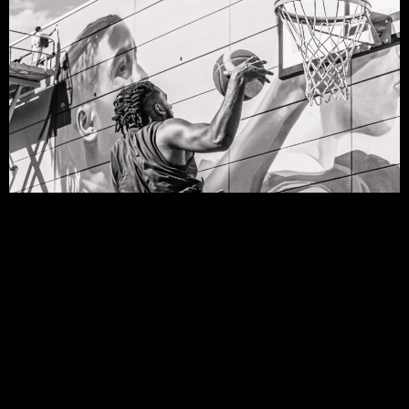
instagram
instagram
©
Copyright Axel Chekpo - Tous droits réservés -
CGU
- Site :